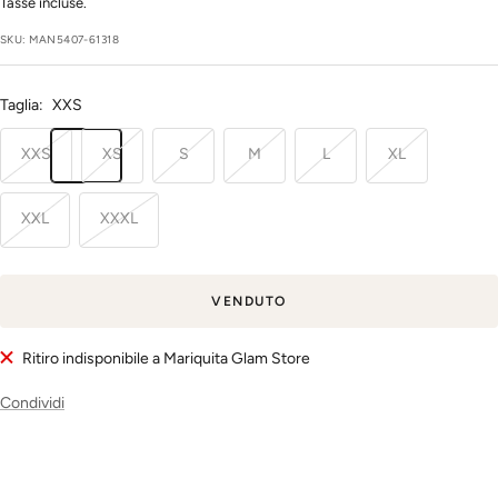
regolare
di
Tasse incluse.
vendita
SKU:
MAN5407-61318
Taglia:
XXS
XXS
XS
S
M
L
XL
XXL
XXXL
VENDUTO
Ritiro indisponibile a Mariquita Glam Store
Condividi