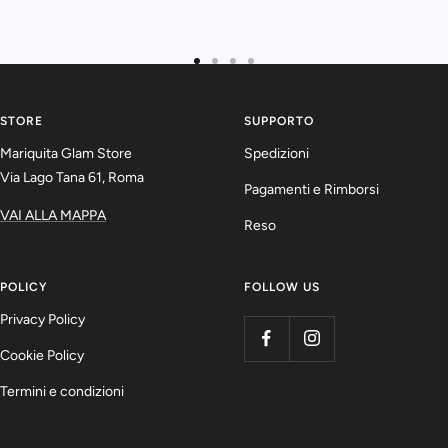
Vai
Vai
Vai
Vai
alla
alla
alla
alla
slide
slide
slide
slide
STORE
SUPPORTO
1
2
3
4
Mariquita Glam Store
Spedizioni
Via Lago Tana 61, Roma
Pagamenti e Rimborsi
VAI ALLA MAPPA
Reso
POLICY
FOLLOW US
Privacy Policy
Cookie Policy
Termini e condizioni