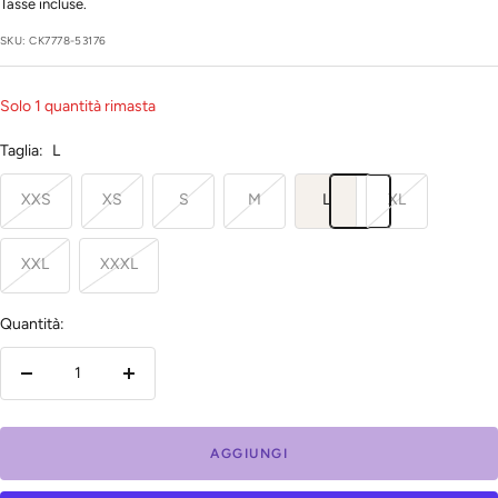
regolare
di
Tasse incluse.
vendita
SKU:
CK7778-53176
Solo 1 quantità rimasta
Taglia:
L
XXS
XS
S
M
L
XL
XXL
XXXL
Quantità:
Diminuire
Aumenta
la
la
quantità
quantità
AGGIUNGI