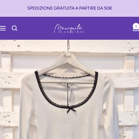
Salta
SPEDIZIONE GRATUITA A PARTIRE DA 50€
al
contenuto
Mariquita
0
Navigazione
Glam
Store