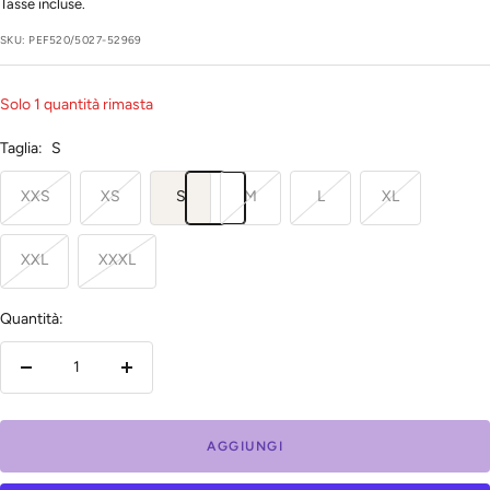
regolare
di
Tasse incluse.
vendita
SKU:
PEF520/5027-52969
Solo 1 quantità rimasta
Taglia:
S
XXS
XS
S
M
L
XL
XXL
XXXL
Quantità:
Diminuire
Aumenta
la
la
quantità
quantità
AGGIUNGI