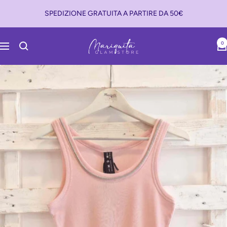
Salta
SPEDIZIONE GRATUITA A PARTIRE DA 50€
al
contenuto
Mariquita
0
Navigazione
Glam
Store