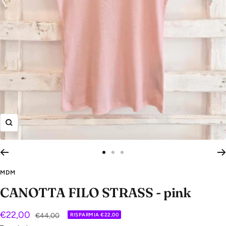
Ingrandisci
Vai
Vai
Vai
alla
alla
alla
MDM
slide
slide
slide
CANOTTA FILO STRASS - pink
1
2
3
Prezzo
€22,00
Prezzo
€44,00
RISPARMIA €22,00