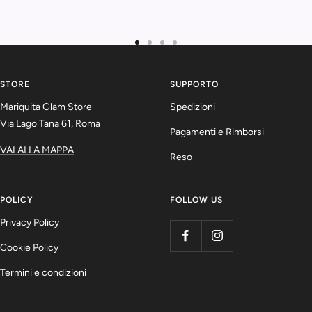
Vai
Vai
Vai
Vai
alla
alla
alla
alla
slide
slide
slide
slide
STORE
SUPPORTO
1
2
3
4
Mariquita Glam Store
Spedizioni
Via Lago Tana 61, Roma
Pagamenti e Rimborsi
VAI ALLA MAPPA
Reso
POLICY
FOLLOW US
Privacy Policy
Cookie Policy
Termini e condizioni