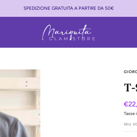
SPEDIZIONE GRATUITA A PARTIRE DA 50€
Mariquita
Glam
Store
GIORG
T-
Pre
€22
Tasse 
di
SKU:
0
vend