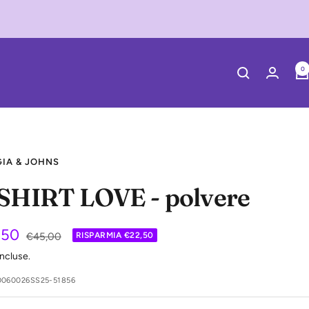
0
IA & JOHNS
SHIRT LOVE - polvere
zzo
,50
Prezzo
€45,00
RISPARMIA €22,50
regolare
incluse.
0060026SS25-51856
ita