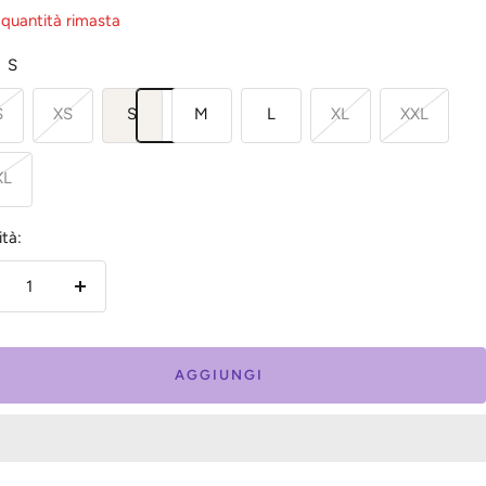
 quantità rimasta
S
S
XS
S
M
L
XL
XXL
XL
tà:
inuire
Aumenta
la
antità
quantità
AGGIUNGI