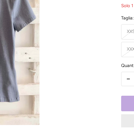
Solo 1
Taglia:
XX
XX
Quanti
Dim
la
qu