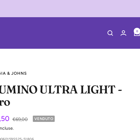
0
IA & JOHNS
UMINO ULTRA LIGHT -
ro
zzo
,50
Prezzo
€69,00
VENDUTO
regolare
incluse.
0060159SS25-51806