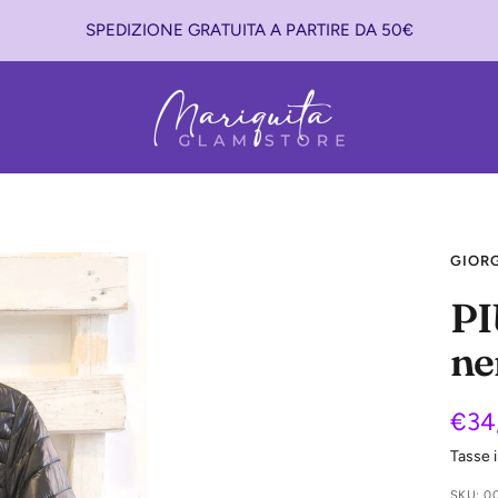
SPEDIZIONE GRATUITA A PARTIRE DA 50€
Mariquita
Glam
Store
GIORG
PI
ne
Pre
€34
Tasse 
di
SKU:
0