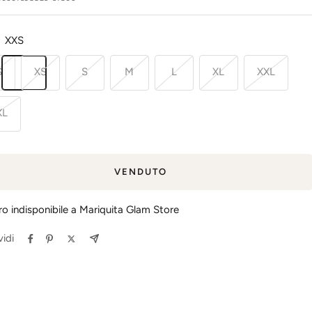
ita
XXS
S
XS
S
M
L
XL
XXL
XL
VENDUTO
iro indisponibile a Mariquita Glam Store
idi