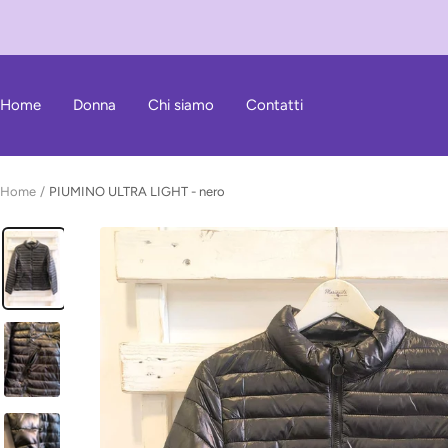
Salta
al
contenuto
Home
Donna
Chi siamo
Contatti
Home
PIUMINO ULTRA LIGHT - nero