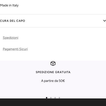
Made in Italy
CURA DEL CAPO
Spedizioni
Pagamenti Sicuri
SPEDIZIONE GRATUITA
A partire da 50€
Vai
Vai
Vai
Vai
alla
alla
alla
alla