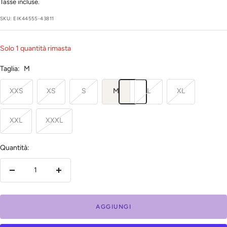
regolare
di
Tasse incluse.
vendita
SKU:
EIK44555-43811
Solo 1 quantità rimasta
Taglia:
M
XXS
XS
S
M
L
XL
XXL
XXXL
Quantità:
Diminuire
Aumenta
la
la
quantità
quantità
AGGIUNGI