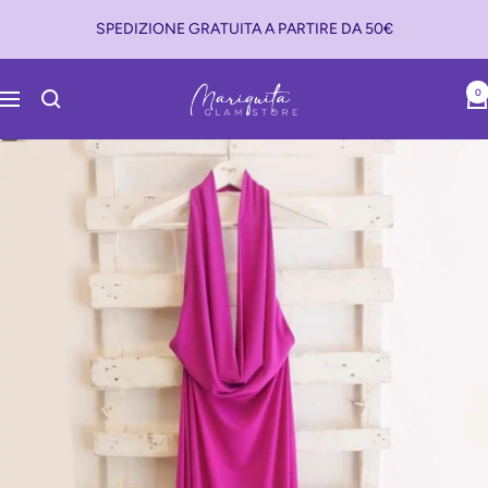
Salta
SPEDIZIONE GRATUITA A PARTIRE DA 50€
al
contenuto
Mariquita
0
Navigazione
Glam
Store