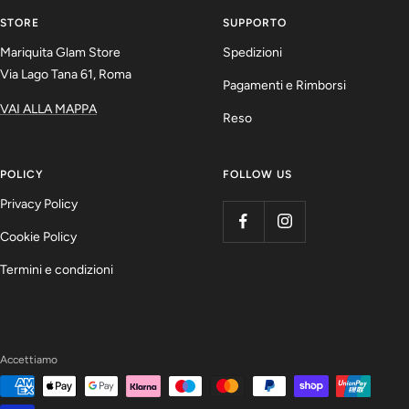
slide
slide
slide
slide
STORE
SUPPORTO
1
2
3
4
Mariquita Glam Store
Spedizioni
Via Lago Tana 61, Roma
Pagamenti e Rimborsi
VAI ALLA MAPPA
Reso
POLICY
FOLLOW US
Privacy Policy
Cookie Policy
Termini e condizioni
Accettiamo