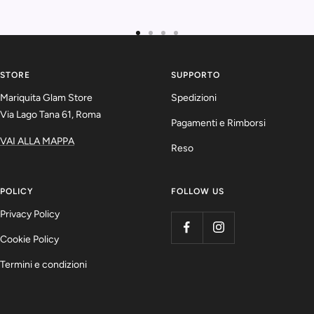
Vai
Vai
Vai
Vai
alla
alla
alla
alla
slide
slide
slide
slide
STORE
SUPPORTO
1
2
3
4
Mariquita Glam Store
Spedizioni
Via Lago Tana 61, Roma
Pagamenti e Rimborsi
VAI ALLA MAPPA
Reso
POLICY
FOLLOW US
Privacy Policy
Cookie Policy
Termini e condizioni