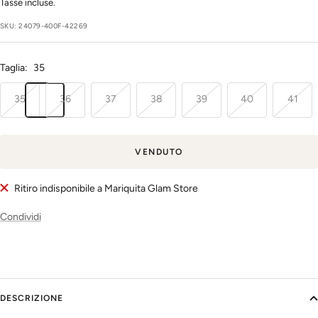
regolare
di
Tasse incluse.
vendita
SKU:
24079-400F-42269
Taglia:
35
35
36
37
38
39
40
41
VENDUTO
Ritiro indisponibile a Mariquita Glam Store
Condividi
DESCRIZIONE