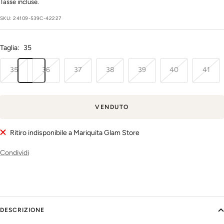
regolare
di
Tasse incluse.
vendita
SKU:
24109-539C-42227
Taglia:
35
35
36
37
38
39
40
41
VENDUTO
Ritiro indisponibile a Mariquita Glam Store
Condividi
DESCRIZIONE