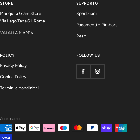
slide
slide
slide
slide
STORE
SUPPORTO
1
2
3
4
Mariquita Glam Store
Spedizioni
Via Lago Tana 61, Roma
Pagamenti e Rimborsi
VAI ALLA MAPPA
Reso
POLICY
FOLLOW US
Privacy Policy
Cookie Policy
Termini e condizioni
Accettiamo