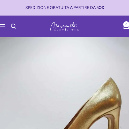
Salta
SPEDIZIONE GRATUITA A PARTIRE DA 50€
al
contenuto
Mariquita
0
Navigazione
Glam
Store