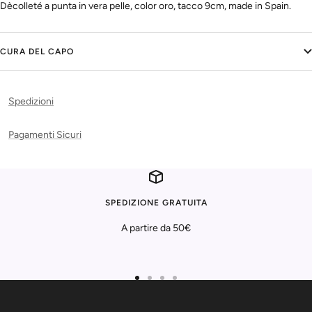
Dècolleté a punta in vera pelle, color oro, tacco 9cm, made in Spain.
CURA DEL CAPO
Spedizioni
Pagamenti Sicuri
SPEDIZIONE GRATUITA
A partire da 50€
Vai
Vai
Vai
Vai
alla
alla
alla
alla