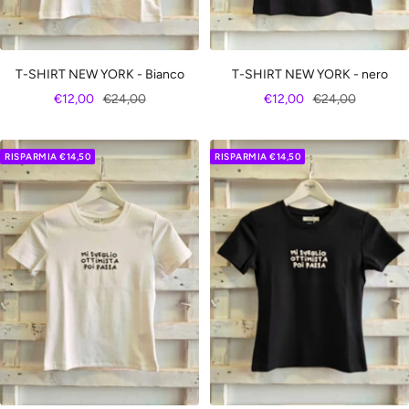
T-SHIRT NEW YORK - nero
T-SHIRT NEW YORK - Bianco
Prezzo
Prezzo
Prezzo
Prezzo
€12,00
€24,00
€12,00
€24,00
di
regolare
di
regolare
vendita
vendita
RISPARMIA €14,50
RISPARMIA €14,50