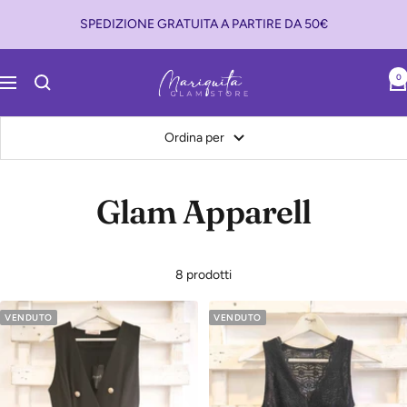
Salta
SPEDIZIONE GRATUITA A PARTIRE DA 50€
al
contenuto
Mariquita
0
Navigazione
Glam
Store
Ordina per
Glam Apparell
8 prodotti
VENDUTO
VENDUTO