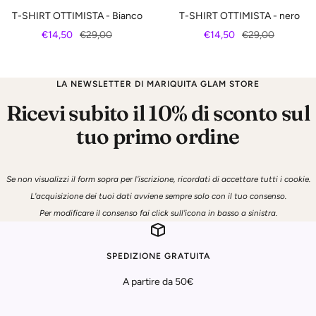
T-SHIRT OTTIMISTA - Bianco
T-SHIRT OTTIMISTA - nero
Prezzo
Prezzo
Prezzo
Prezzo
€14,50
€29,00
€14,50
€29,00
di
regolare
di
regolare
vendita
vendita
LA NEWSLETTER DI MARIQUITA GLAM STORE
Ricevi subito il 10% di sconto sul
tuo primo ordine
Se non visualizzi il form sopra per l'iscrizione, ricordati di accettare tutti i cookie.
L'acquisizione dei tuoi dati avviene sempre solo con il tuo consenso.
Per modificare il consenso fai click sull'icona in basso a sinistra.
SPEDIZIONE GRATUITA
A partire da 50€