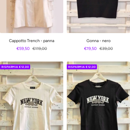
Gonna - nero
Cappotto Trench - panna
Prezzo
Prezzo
Prezzo
Prezzo
€19,50
€39,00
€59,50
€119,00
di
regolare
di
regolare
vendita
vendita
RISPARMIA €12,00
RISPARMIA €12,00