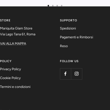
Vai
Vai
Vai
Vai
alla
alla
alla
alla
slide
slide
slide
slide
STORE
SUPPORTO
1
2
3
4
Mariquita Glam Store
Spedizioni
Via Lago Tana 61, Roma
Pagamenti e Rimborsi
VAI ALLA MAPPA
Reso
POLICY
FOLLOW US
Privacy Policy
Cookie Policy
Termini e condizioni