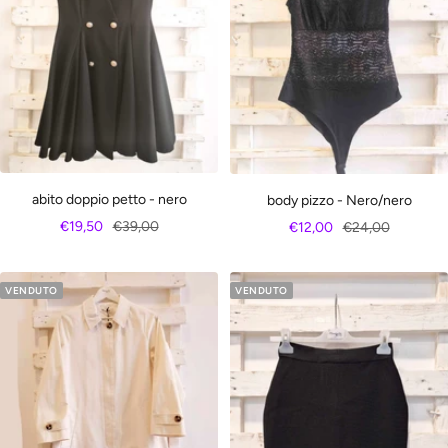
abito doppio petto - nero
body pizzo - Nero/nero
Prezzo
Prezzo
Prezzo
Prezzo
€19,50
€39,00
€12,00
€24,00
di
regolare
di
regolare
vendita
vendita
VENDUTO
VENDUTO